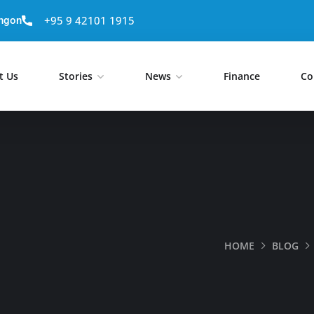
+95 9 42101 1915
angon
t Us
Stories
News
Finance
Co
HOME
BLOG