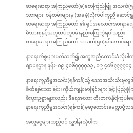
စာရေးဆရာ အကြည်တော်(ခ)စောကြည်ဖြူ အသက်(၅၁)နှစ်
သားများ၊ ဝန်ထမ်းများမှ (အခမဲ့)လိုက်ပါကူညီ ဆောင်ရ
စာရေးဆရာ အကြည်တော် ​၏ ရုပ်အလောင်းအားနာရေးကူညီမ
မိသားစုနှင့်အတူထပ်တူဝမ်းနည်းကြေကွဲရပါသည်။
စာရေးဆရာ အကြည်တော် အသက်(၅၁)နှစ်ကောင်းရာ
နာရေးကိစ္စများပက်သက်၍ အကူအညီတောင်းခံလိုပါကအေ
စျာပနဌာန ဖုန်း- ၀၉ ၄၀၆၇၇၇၇၁၃ , ၀၉ ၄၀၆၇၇၇၇၁
နာရေးကူညီမှုအသင်း(ရန်ကုန်)သို့ ဒေသအသီးသီးမှလှူ
စိတ်ချမ်းသာခြင်း၊ ကိုယ်ကျန်းမာခြင်းများဖြင့် ပြည့်စု
စီးပွားဥစ္စာများလည်း ဒီရေအလား တိုးတက်နိုင်ကြပါ
နာရေးကူညီမှုအသင်း(ရန်ကုန်)မှဆုတောင်းမေတ္တာပို့
အလှူ‌ငွေများထည့်ဝင် လှူဒါန်းလိုပါက