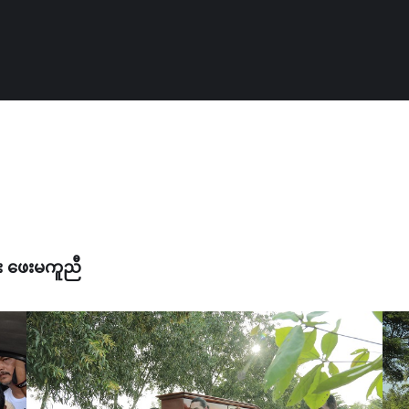
း ဖေးမကူညီ