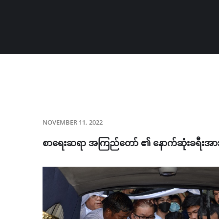
NOVEMBER 11, 2022
စာရေးဆရာ အကြည်တော် ​၏ နောက်ဆုံးခရီးအာ