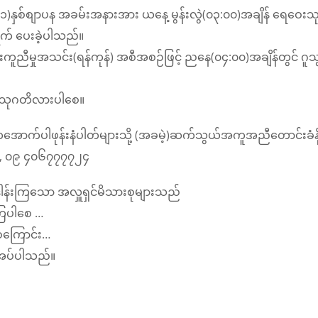
စျာပန အခမ်းအနားအား ယနေ့ မွန်းလွဲ(၀၃:၀၀)အချိန် ရေဝေးသုသ
ွက် ပေးခဲ့ပါသည်။
ှုအသင်း(ရန်ကုန်) အစီအစဉ်ဖြင့် ညနေ(၀၄:၀၀)အချိန်တွင် ဂူသွင်း
 သုဂတိလားပါစေ။
ာက်ပါဖုန်းနံပါတ်များသို့ (အခမဲ့)ဆက်သွယ်အကူအညီတောင်းခံနိ
၄ , ၀၉ ၄၀၆၇၇၇၇၂၄
ဒါန်းကြသော အလှူရှင်မိသားစုများသည်
ံကြပါစေ …
စေကြောင်း…
သအပ်ပါသည်။