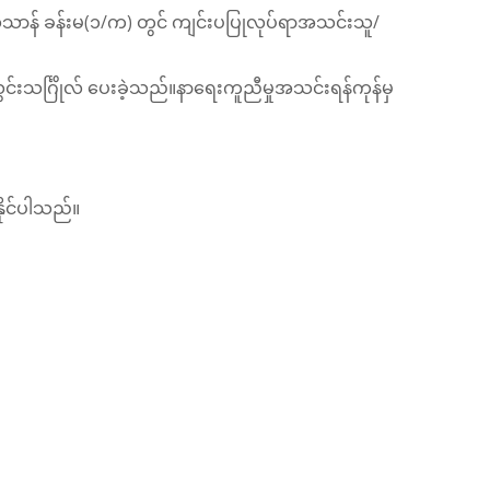
ာန် ခန်းမ(၁/က) တွင် ကျင်းပပြုလုပ်ရာအသင်းသူ/
သင်္ဂြိုလ် ပေးခဲ့သည်။နာရေးကူညီမှုအသင်းရန်ကုန်မှ
ုင်ပါသည်။