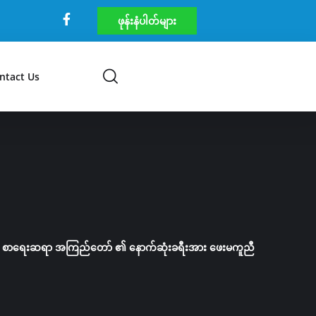
ဖုန်းနံပါတ်များ
ntact Us
စာရေးဆရာ အကြည်တော် ​၏ နောက်ဆုံးခရီးအား ဖေးမကူညီ