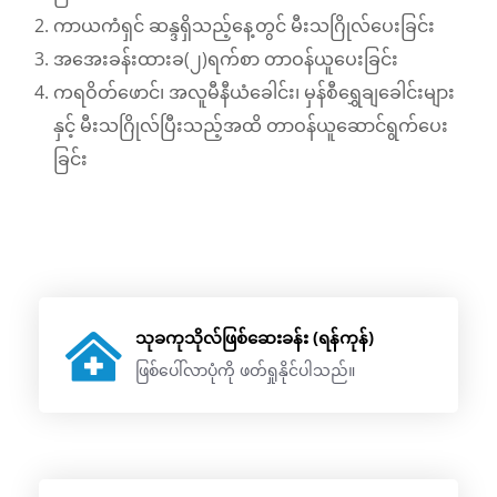
ကာယကံရှင် ဆန္ဒရှိသည့်နေ့တွင် မီးသဂြိုလ်ပေးခြင်း
အအေးခန်းထားခ(၂)ရက်စာ တာဝန်ယူပေးခြင်း
ကရဝိတ်ဖောင်၊ အလူမီနီယံခေါင်း၊ မှန်စီရွှေချခေါင်းများ
နှင့် မီးသဂြိုလ်ပြီးသည့်အထိ တာဝန်ယူဆောင်ရွက်ပေး
ခြင်း
သုခကုသိုလ်ဖြစ်ဆေးခန်း (ရန်ကုန်)
ဖြစ်ပေါ်လာပုံကို ဖတ်ရှုနိုင်ပါသည်။