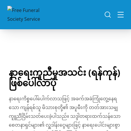
နာရေးကူညီမူအသင်း (ရန်ကုန်)
ဖြစ်ပေါ်လာပုံ
နာရေးကိစ္စပေါ်ပေါက်လာသဖြင့် အခက်အခဲကြုံတွေ့နေရ
သော ကျန်ရစ်သူ မိသားစုတို့၏ အပူမီးကို တတ်အားသမျှ
ကူူညီငြိမ်းသတ်ပေးခဲ့ပါသည်။ သဒ္ဒါတရားထက်သန်သော
စေတနာရှင်များ၏ လှူဒါန်းငွေများဖြင့် နာရေးပေါင်းများစွာ