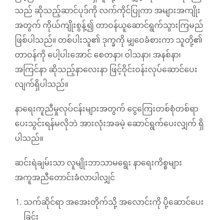
သည် ဆိုသည့်ဆာင်ပုဒ်ကို လက်ကိုင်ပြုကာ အများအကျိုး
အတွက် ကိုယ်ကျိုးစွန့်၍ တာဝန်ယူဆောင်ရွက်သွားကြမည်
ဖြစ်ပါသည်။ တစ်ပါးသူ၏ ဒုက္ခကို မျှဝေခံစားကာ သူတို့၏
တာဝန်ကို ပေါ့ပါးအောင် စေတနာ၊ ဝါသနာ၊ အနစ်နာ၊
အကြင်နာ ဆိုသည့်နာလေးနာ ဖြင့်ဝိုင်းဝန်းလုပ်ဆောင်ပေး
လျက်ရှိပါသည်။
နာရေးကူညီမှုလုပ်ငန်းများအတွက် ငွေကြေးတစ်စုံတစ်ရာ
ပေးသွင်းရန်မလိုဘဲ အားလုံးအခမဲ့ ဆောင်ရွက်ပေးလျှက် ရှိ
ပါသည်။
ဆင်းရဲချမ်းသာ လူမျိုးဘာသာမရွေး နာရေးကိစ္စများ
အကူအညီတောင်းခံလာပါလျှင်
သက်ဆိုင်ရာ အအေးတိုက်သို့ အလောင်းကို ပို့ဆောင်ပေး
ခြင်း