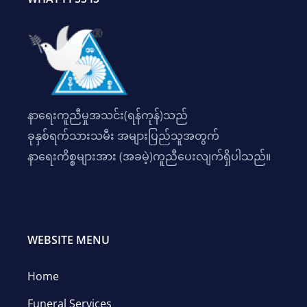
နာရေးကူညီမှုအသင်း(ရန်ကုန်)သည်
ခုနှစ်ရက်သားသမီး အများပြည်သူအတွက်
နာရေးကိစ္စများအား (အခမဲ့)ကူညီပေးလျက်ရှိပါသည်။
WEBSITE MENU
Home
Funeral Services