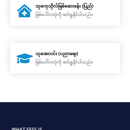
သုခကုသိုလ်ဖြစ်ဆေးခန်း (ပြည်)
ဖြစ်ပေါ်လာပုံကို ဖတ်ရှုနိုင်ပါသည်။
သုခအလင်း (ပညာရေး)
ဖြစ်ပေါ်လာပုံကို ဖတ်ရှုနိုင်ပါသည်။
WHAT FFSS IS