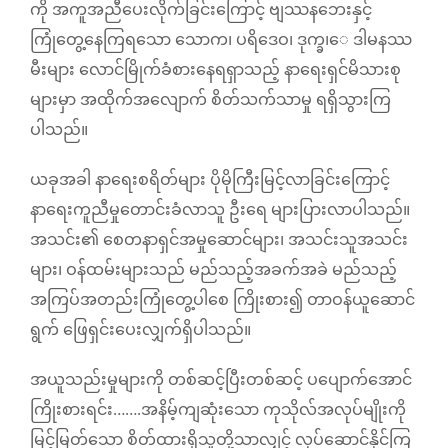
ကို အကူအညီပေးလိုက်ခြင်းကြောင့် ဗျဿနဘေးနှင့်
ကြုံတွေ့နေကြရသော သောက၊ ပရိဒေဝ၊ ဒုက္ခ၊ေ ဒါမနဿ
မီးများ လောင်မြိုက်ခံစားနေရရှာသည့် နာရေးရှင်မိသားစု
များမှာ အထိုက်အလျောက် စိတ်သက်သာမှု ရရှိသွားကြ
ပါသည်။
ယခုအခါ နာရေးစရိတ်များ ပိုမိုကြီးမြင့်လာခြင်းကြောင့်
နာရေးကူညီမှုတောင်းခံလာသူ ဦးရေ များပြားလာပါသည်။
အသင်း၏ စေတနာရှင်အမှုဆောင်များ၊ အသင်းသူအသင်း
များ၊ ဝန်ထမ်းများသည် မည်သည့်အခက်အခဲ မည်သည့်
အကြပ်အတည်းကြုံတွေ့ပါစေ ကြိုးစား၍ တာဝန်ယူဆောင်
ရွက် ဖြေရှင်းပေးလျှက်ရှိပါသည်။
အယူသည်းမှုများကို တစ်ဆင့်ပြီးတစ်ဆင့် ပပျောက်အောင်
ကြိုးစားရင်း…….အနိမ့်ကျဆုံးသော ကုသိုလ်အလုပ်မျိုးကို
မြင့်မြတ်သော စိတ်ထားရှိသူတို့သာလျှင့် လုပ်ဆောင်နိုင်ကြ