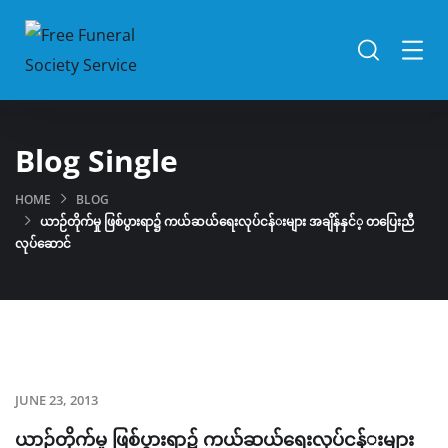
Blog Single
HOME
BLOG
ယာဉ်​တိုက်​မှု ဖြစ်​ပွားရာ၌ ကယ်​ဆယ်​​ရေးလုပ်​ငန်​းများ အချိန်​နှင်​့ တ​ပြေးညီ
လုပ်​​ဆောင်​
JUNE 23, 2013
ယာဉ်​တိုက်​မှု ဖြစ်​ပွားရာ၌ ကယ်​ဆယ်​​ရေးလုပ်​ငန်​းများ