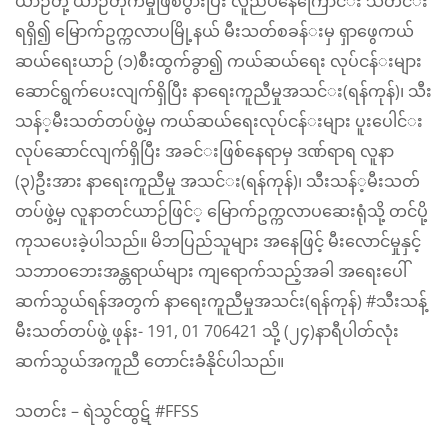
ယာဉ်​တို့ ယာဉ်​တိုက်​မှုဖြစ်​ပွားပြီး လူညပ်​​နေ​ကြောင်​း သတင်​း
ရရှိ၍ ​မြောက်​ဥက္ကလာပမြို့နယ်​ မီးသတ်​စခန်​းမှ ရှာ​ဖွေကယ်​
ဆယ်​​ရေးယာဉ်​ (၁)စီးထွက်​ခွာ၍ ကယ်​ဆယ်​​ရေး လုပ်​ငန်​းများ ​
ဆောင်​ရွက်​​ပေးလျက်​ရှိပြီး နာ​ရေးကူညီမှုအသင်​း(ရန်​ကုန်​)၊ သီး
သန်​့မီးသတ်​တပ်​ဖွဲ့မှ ကယ်​ဆယ်​​ရေးလုပ်​ငန်​းများ ပူး​ပေါင်​း
လုပ်​​ဆောင်​လျက်​ရှိပြီး အခင်​းဖြစ်​​နေရာမှ ဒဏ်​ရာရ လူနာ
(၃)ဦးအား နာ​ရေးကူညီမှု အသင်​း(ရန်​ကုန်​)၊ သီးသန်​့မီးသတ်​
တပ်​ဖွဲ့မှ လူနာတင်​ယာဉ်​ဖြင်​့ ​မြောက်​ဥက္ကလာပ​ဆေးရုံသို့ တင်​ပို့
ကုသ​ပေးခဲ့ပါသည်​။ မိဘပြည်သူများ အနေဖြင့် မီးလောင်မှုနှင့်
သဘာဝဘေးအန္တရာယ်များ ကျရောက်သည့်အခါ အရေးပေါ်
ဆက်သွယ်ရန်အတွက် နာရေးကူညီမှုအသင်း(ရန်ကုန်) #သီးသန့်
မီးသတ်တပ်ဖွဲ့ ဖုန်း- 191, 01 706421 သို့ (၂၄)နာရီပါတ်လုံး
ဆက်သွယ်အကူညီ တောင်းခံနိုင်ပါသည်​။
သတင်း – ရဲသွင်ထွဋ် #FFSS