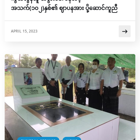
အသက်(၁၀၂)နှစ်၏ ဈာပနအား ပို့ဆောင်ကူညီ
APRIL 15, 2023