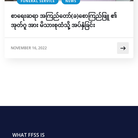
FUNERAL SERVICE
NEWS
စာရေးဆရာ အကြည်တော်(ခ)စောကြည်ဖြူ ​၏
အုတ်ဂူ အား မိသားစုထံသို့ အပ်နှံခြင်း
NOVEMBER 16, 2022
WHAT FFSS IS