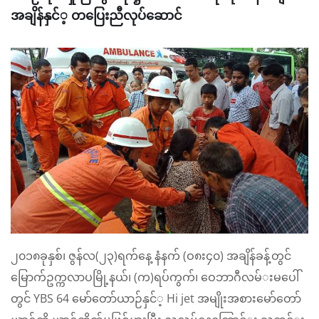
အချိန်​နှင်​့ တ​ပြေးညီလုပ်​​ဆောင်​
၂၀၁၈ခုနှစ်​၊ ဇွန်​လ(၂၃)ရက်​​နေ့ နံနက်​ (ဝ၈း၄၀) အချိန်​ခန့်တွင်​ ​
မြောက်​ဥက္ကလာပမြို့နယ်​၊ (က)ရပ်​ကွက်​၊ ​ဝေဘာဂီလမ်​းမ​ပေါ်
တွင်​ YBS 64 ​မော်​​တော်​ယာဉ်​နှင်​့ Hi jet အမျိုးအစားမော်​​တော်​