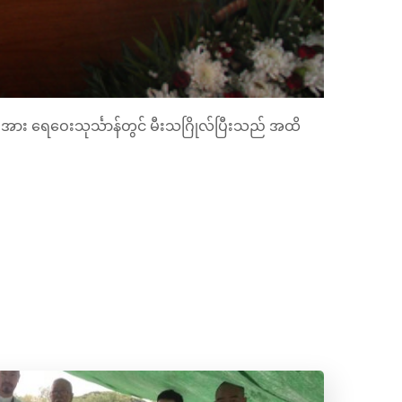
အား ရေဝေးသုင်္သာန်တွင် မီးသဂြိုလ်ပြီးသည် အထိ