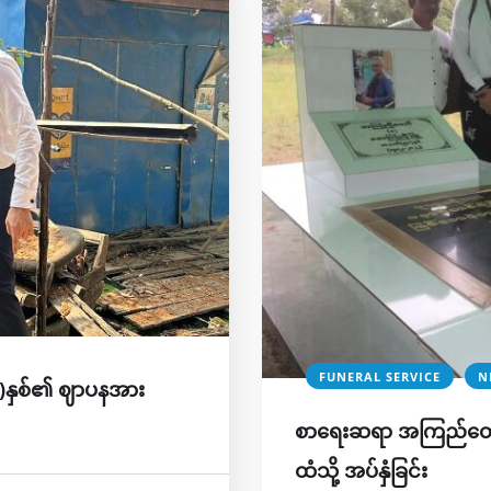
FUNERAL SERVICE
N
၂)နှစ်၏ ဈာပနအား
စာရေးဆရာ အကြည်တော်
ထံသို့ အပ်နှံခြင်း