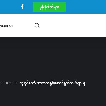
ဖုန်းနံပါတ်များ
ntact Us
BLOG
လူရွှင်တော် ဟာသသရုပ်ဆောင်ရှက်တယ်ဈာပန