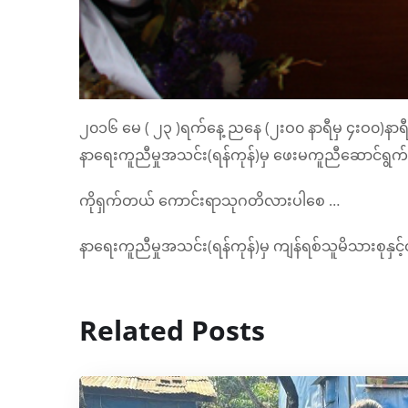
၂၀၁၆ မေ ( ၂၃ )ရက်နေ့ ညနေ (၂းဝ၀ နာရီမှ ၄းဝ၀)နာရ
နာရေးကူညီမှုအသင်း(ရန်ကုန်)မှ ဖေးမကူညီဆောင်ရွက်
ကိုရှက်တယ် ကောင်းရာသုဂတိလားပါစေ …
နာရေးကူညီမှုအသင်း(ရန်ကုန်)မှ ကျန်ရစ်သူမိသားစုနှင
Related Posts