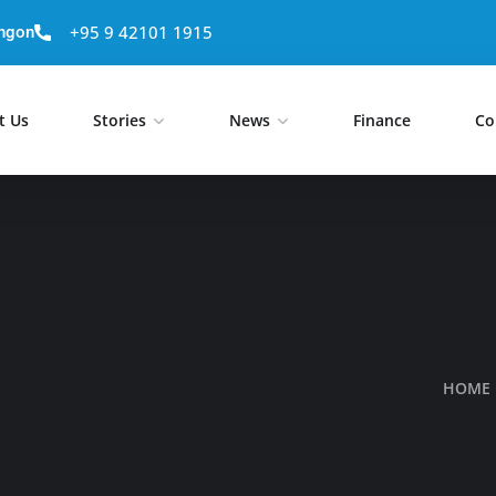
+95 9 42101 1915
angon
t Us
Stories
News
Finance
Co
HOME