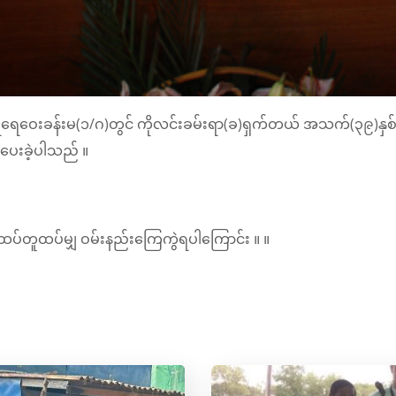
ီရေဝေးခန်းမ(၁/ဂ)တွင် ကိုလင်းခမ်းရာ(ခ)ရှက်တယ် အသက်(၃၉)နှစ်
ပေးခဲ့ပါသည် ။
့်ထပ်တူထပ်မျှ ဝမ်းနည်းကြေကွဲရပါကြောင်း ။ ။