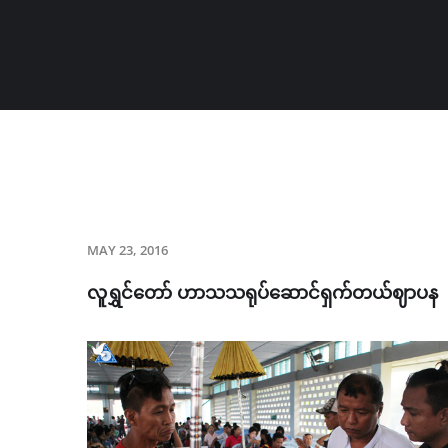
MAY 23, 2016
လူရွှင်တော် ဟာသသရုပ်ဆောင်ရှက်တယ်ဈာပန