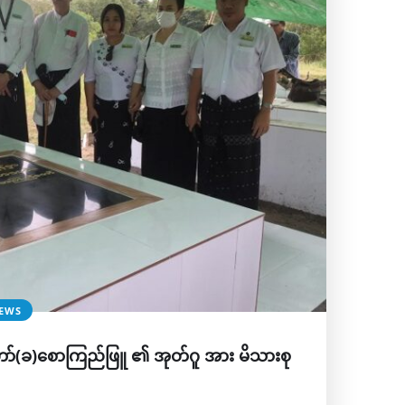
EWS
(ခ)စောကြည်ဖြူ ​၏ အုတ်ဂူ အား မိသားစု