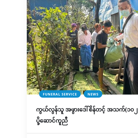
FUNERAL SERVICE
NEWS
ကွယ်လွန်သူ အဖွားဒေါ်စိန်တင့် အသက်(၁၀
ပို့ဆောင်ကူညီ