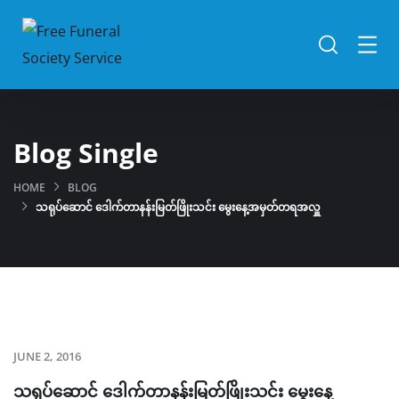
Blog Single
HOME
BLOG
သရုပ်ဆောင် ဒေါက်တာနန်းမြတ်ဖြိုးသင်း မွေးနေ့အမှတ်တရအလှူ
JUNE 2, 2016
သရုပ်ဆောင် ဒေါက်တာနန်းမြတ်ဖြိုးသင်း မွေးနေ့