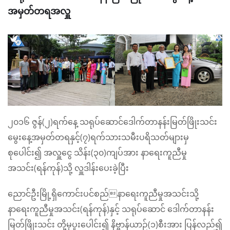
အမှတ်တရအလှူ
၂၀၁၆ ဇွန်(၂)ရက်နေ့ သရုပ်ဆောင်ဒေါက်တာနန်းမြတ်ဖြိုးသင်း
မွေးနေ့အမှတ်တရနှင့်(၇)ရက်သားသမီးပရိသတ်များမှ
စုပေါင်း၍ အလှူငွေ သိန်း(၃၀)ကျပ်အား နာရေးကူညီမှု
အသင်း(ရန်ကုန်)သို့ လှူဒါန်းပေးခဲ့ပြီး
ညောင်ဦးမြို့ရှိကောင်းပင်စည်နာရေးကူညီမှုအသင်းသို့
နာရေးကူညီမှုအသင်း(ရန်ကုန်)နှင့် သရုပ်ဆောင် ဒေါက်တာနန်း
မြတ်ဖြိုးသင်း တို့မှပူးပေါင်း၍ နိဗ္ဗာန်ယာဉ်(၁)စီးအား ပြန်လည်၍