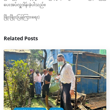
ပေးအပ်လှူဒါန်းခဲ့ပါသည်။
ဖြိုးဖြိုး(ပြန်ကြားရေး)
Related Posts