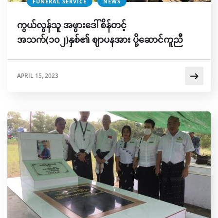
FUNERAL SERVICE
NEWS
ကွယ်လွန်သူ အဖွားဒေါ်စိန်တင့်
အသက်(၁၀၂)နှစ်၏ ဈာပနအား ပို့ဆောင်ကူညီ
APRIL 15, 2023